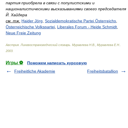
партия приобрела в связи с популистскими и
националистическими высказываниями своего председателя
Й. Хайдера
см. тж.
Haider Jörg
,
Sozialdemokratische Partei Österreichs
,
Österreichische Volkspartei
,
Liberales Forum - Heide Schmidt
,
Neue Freie Zeitung
Австрия. Лингвострановедческий словарь
.
Муравлева Н.В., Муравлева Е.Н.
.
2003
.
Игры ⚽
Поможем написать курсовую
Freiheitliche Akademie
Freiheitsbatallion