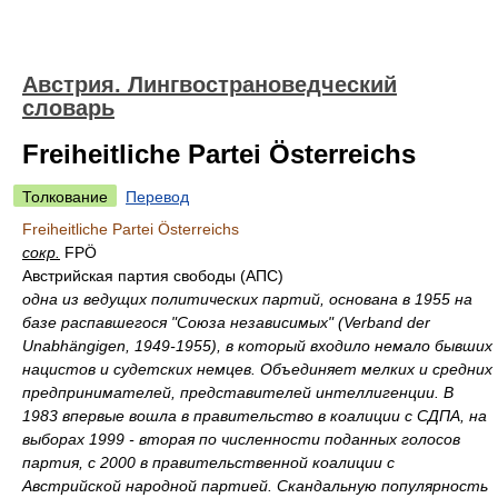
Австрия. Лингвострановедческий
словарь
Freiheitliche Partei Österreichs
Толкование
Перевод
Freiheitliche Partei Österreichs
сокр.
FPÖ
Австрийская партия свободы (АПС)
одна из ведущих политических партий, основана в 1955 на
базе распавшегося "Союза независимых" (Verband der
Unabhängigen, 1949-1955), в который входило немало бывших
нацистов и судетских немцев. Объединяет мелких и средних
предпринимателей, представителей интеллигенции. В
1983 впервые вошла в правительство в коалиции с СДПА, на
выборах 1999 - вторая по численности поданных голосов
партия, с 2000 в правительственной коалиции с
Австрийской народной партией. Скандальную популярность