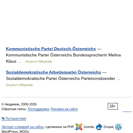
Kommunistische Partei Deutsch-Österreichs
—
Kommunistische Partei Österreichs Bundessprecherin Melina
Klaus …
Deutsch Wikipedia
Sozialdemokratische Arbeiterpartei Österreichs
—
Sozialdemokratische Partei Österreichs Parteivorsitzender …
Deutsch Wikipedia
© Академик, 2000-2026
18+
Обратная связь:
Техподдержка
,
Реклама на сайте
👣 Путешествия
Экспорт словарей на сайты
, сделанные на PHP,
Joomla,
Drupal,
WordPress, MODx.